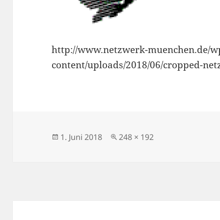
http://www.netzwerk-muenchen.de/w
content/uploads/2018/06/cropped-ne
Veröffentlicht
Volle
1. Juni 2018
248 × 192
am
Größe
Beitragsnavigation